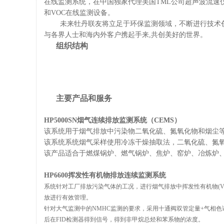
在线监测系统，在中国独家代理美国TML公司超声波流速
和VOC在线监测设备。
未来牡丹联友将立足于环保监测领域，不断进行技术
与各界人士和海内外客户携起手来,共创美好的世界。
组织结构
主要产品和服务
HP5000SN烟气连续排放监测系统（CEMS）
该系统用于烟气排放中污染物二氧化硫、氮氧化物和烟尘
该系统系统烟气采样使用冷冻干燥抽取法，二氧化硫、氮
该产品适合于燃煤锅炉、燃气锅炉、焦炉、窑炉、冶炼炉
HP6600挥发性有机物排放连续监测系统
系统针对工厂排放污染气体的工况，进行烟气排放中挥发性有机物(V
放进行有效管理。
针对大气监测中的NMHC监测的要求，采用十通阀双管定量+气相
后在FID检测器得到信号，得到非甲烷总烃和苯系物的浓度。