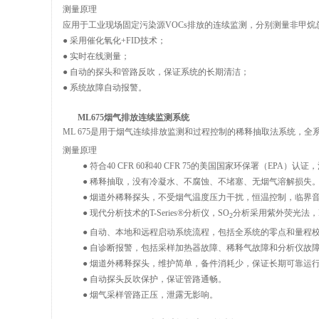
测量原理
应用于工业现场固定污染源VOCs排放的连续监测，分别测量非甲烷总
● 采用催化氧化+FID技术；
● 实时在线测量；
● 自动的探头和管路反吹，保证系统的长期清洁；
● 系统故障自动报警。
ML675烟气排放连续监测系统
ML 675是用于烟气连续排放监测和过程控制的稀释抽取法系统，全
测量原理
● 符合40 CFR 60和40 CFR 75的美国国家环保署（EPA
● 稀释抽取，没有冷凝水、不腐蚀、不堵塞、无烟气溶解损失
● 烟道外稀释探头，不受烟气温度压力干扰，恒温控制，临界
● 现代分析技术的T-Series®分析仪，SO
分析采用紫外荧光法，
2
● 自动、本地和远程启动系统流程，包括全系统的零点和量程
● 自诊断报警，包括采样加热器故障、稀释气故障和分析仪故
● 烟道外稀释探头，维护简单，备件消耗少，保证长期可靠运
● 自动探头反吹保护，保证管路通畅。
● 烟气采样管路正压，泄露无影响。