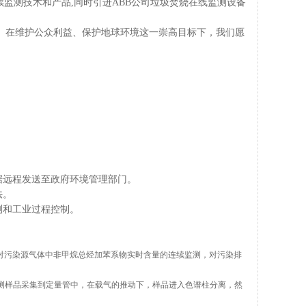
监测技术和产品,同时引进ABB公司垃圾焚烧在线监测设备
。在维护公众利益、保护地球环境这一崇高目标下，我们愿
据远程发送至政府环境管理部门。
法。
测和工业过程控制。
通过对污染源气体中非甲烷总烃加苯系物实时含量的连续监测，对污染排
被测样品采集到定量管中，在载气的推动下，样品进入色谱柱分离，然