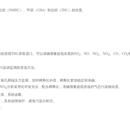
烃（NMHC）、甲烷（CH4）和总烃（THC）的浓度。
系统美国TML原装进口。可以准确测量超低浓度的SO
、NO、NO
、NO
、CO、CO
2
2
X
2
）认证，污染源监测的首选方法。
。
音速孔两端压力监测，实时稀释比补偿，稀释比更加稳定和准确。
NO
分析采用化学发光法，配合稀释比，准确测量超低排放的气态污染物浓度。
X
校准、系统诊断。
障，具有故障保护，避免污染分析仪。
行。