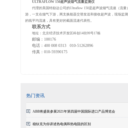
ULTRAFLOW 150超声波烟气流量监测仪
代理的美国特励达公司的Ultraflow 150是超声波烟气流
游，一支在烟气下游，两支换能器交替发送和接收超声波，现场监测
的线平均流速，具有更好的截面流速代表
性。
联系方式
地址：北京经济技术开发区科创14街99号17栋
邮编：100176
电话：400 008 0313 010-51262896
传真：010-59390175
热门资讯
ABB将盛装参展2021年第四届中国国际进口产品博览会
稳钛克为你讲述热电偶和热电阻的区别