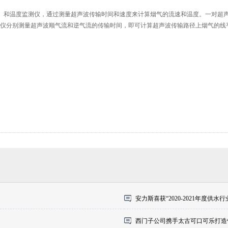
速（流量）和温度监测仪，通过测量超声波传输时间和速度来计算烟气的流速和温度。
一对超
仪分别测量超声波顺气流和逆气流的传输时间，即可计算超声波传输路径上烟气的线平
安力斯喜获“2020-2021年度供
西门子公司携手太古可口可乐打造