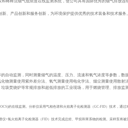
仪和稀释法烟气低侬度在线监测系统，使公司具有国际优秀的烟气排放连续
创新、产品创新和服务创新，为环境保护提供优秀的技术装备和技术服务
等的自动监测，同时测量烟气的温度、压力、流速和氧气浓度等参数，数
氧化物测量使用紫外差分法、氧气测量使用电化学法、烟尘测量使用散射
、垃圾焚烧炉等常规排放和超低排放的工业现场，用于燃烧管理、排放监
OCS)的在线监测。分析仪采用气相色谱和火焰离子化检测器（GC-FID）技术，
色谱仪+氢火焰离子化检测器（FID）技术完成总烃、甲烷和苯系物的检测。采样泵将